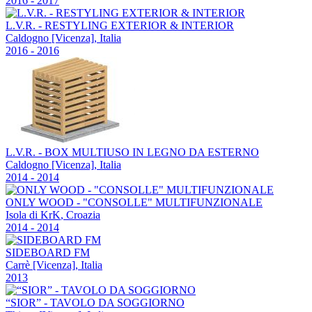
2016 - 2017
L.V.R. - RESTYLING EXTERIOR & INTERIOR
Caldogno [Vicenza]
,
Italia
2016 - 2016
L.V.R. - BOX MULTIUSO IN LEGNO DA ESTERNO
Caldogno [Vicenza]
,
Italia
2014 - 2014
ONLY WOOD - "CONSOLLE" MULTIFUNZIONALE
Isola di KrK
,
Croazia
2014 - 2014
SIDEBOARD FM
Carrè [Vicenza]
,
Italia
2013
“SIOR” - TAVOLO DA SOGGIORNO